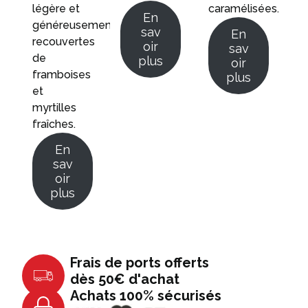
légère et
caramélisées.
En
généreusement
sav
En
recouvertes
oir
sav
de
plus
oir
framboises
plus
et
myrtilles
fraîches.
En
sav
oir
plus
Frais de ports offerts
dès 50€ d'achat
Achats 100% sécurisés