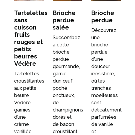
Tartelettes
Brioche
Brioche
sans
perdue
perdue
cuisson
salée
Découvrez
fruits
Succombez
une
rouges et
à cette
brioche
petits
brioche
perdue
beurres
perdue
d’une
Védère
gourmande,
douceur
Tartelettes
garnie
irrésistible,
croustillantes
d’un œuf
où les
aux petits
poché
tranches
beurre
onctueux,
moelleuses
Védère,
de
sont
garnies
champignons
délicatement
d’une
dorés et
parfumées
crème
de bacon
de vanille
vanillée
croustillant.
et