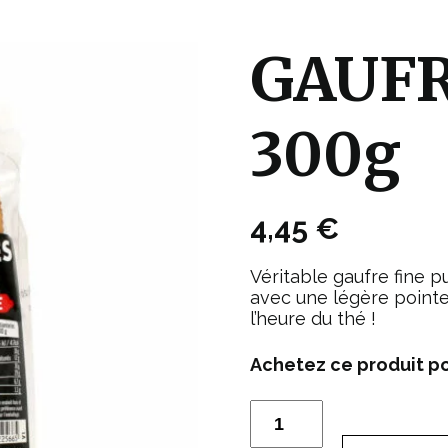
GAUFR
300g
4,45
€
Véritable gaufre fine pu
avec une légère pointe
l’heure du thé !
Achetez ce produit p
quantité
de
GAUFRES