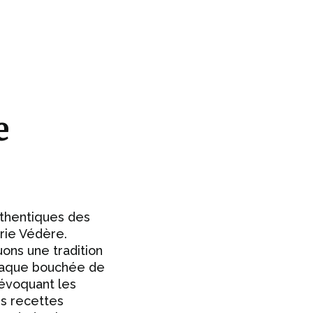
e
thentiques des
rie Védère.
ons une tradition
Chaque bouchée de
 évoquant les
es recettes