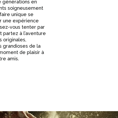
e générations en
ents soigneusement
faire unique se
ir une expérience
ssez-vous tenter par
t partez à l’aventure
 originales,
s grandioses de la
moment de plaisir à
tre amis.