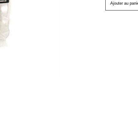
Ajouter au pani
FINES
300g