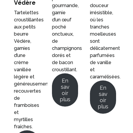
Védère
gourmande,
douceur
Tartelettes
garnie
irrésistible,
croustillantes
d’un œuf
où les
aux petits
poché
tranches
beurre
onctueux,
moelleuses
Védère,
de
sont
garnies
champignons
délicatement
d’une
dorés et
parfumées
crème
de bacon
de vanille
vanillée
croustillant.
et
légère et
caramélisées.
En
généreusement
sav
En
recouvertes
oir
sav
de
plus
oir
framboises
plus
et
myrtilles
fraîches.