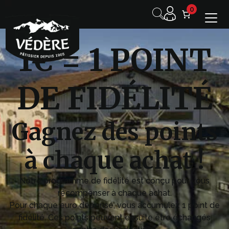
0
1€ = 1 POINT
DE FIDÉLITÉ
Gagnez des points
à chaque achat !
Notre programme de fidélité est conçu pour vous
récompenser à chaque achat.
Pour chaque euro dépensé, vous accumulez 1 point de
fidélité. Ces points peuvent ensuite être échangés