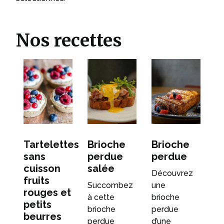
Nos recettes
Tartelettes
Brioche
Brioche
sans
perdue
perdue
cuisson
salée
Découvrez
fruits
Succombez
une
rouges et
à cette
brioche
petits
brioche
perdue
beurres
perdue
d’une