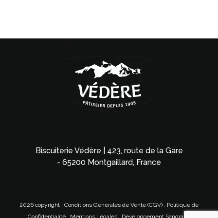
Biscuiterie Védère | 423, route de la Gare
- 65200 Montgaillard, France
Nos produits
Notre histoire
Nos recettes
FAQ
Contact
2026 copyright .
Conditions Générales de Vente (CGV)
.
Politique de
Confidentialité
.
Mentions Légales
.
Développement Sandra A.