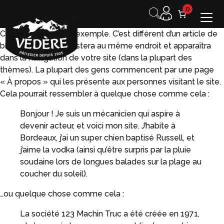
0
Ceci est une page d’exemple. C’est différent d’un article de
blog parce qu’elle restera au même endroit et apparaîtra
dans la navigation de votre site (dans la plupart des
thèmes). La plupart des gens commencent par une page
« À propos » qui les présente aux personnes visitant le site.
Cela pourrait ressembler à quelque chose comme cela :
Bonjour ! Je suis un mécanicien qui aspire à
devenir acteur, et voici mon site. J’habite à
Bordeaux, j’ai un super chien baptisé Russell, et
j’aime la vodka (ainsi qu’être surpris par la pluie
soudaine lors de longues balades sur la plage au
coucher du soleil).
…ou quelque chose comme cela :
La société 123 Machin Truc a été créée en 1971,