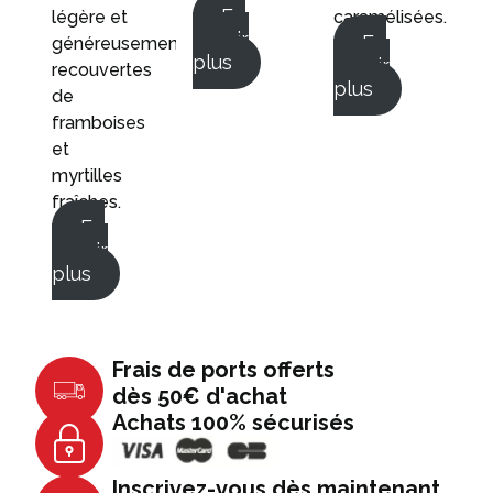
En
légère et
caramélisées.
savoir
En
généreusement
plus
savoir
recouvertes
plus
de
framboises
et
myrtilles
fraîches.
En
savoir
plus
Frais de ports offerts
dès 50€ d'achat
Achats 100% sécurisés
Inscrivez-vous dès maintenant