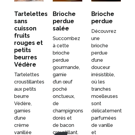
Tartelettes
Brioche
Brioche
sans
perdue
perdue
cuisson
salée
Découvrez
fruits
Succombez
une
rouges et
à cette
brioche
petits
brioche
perdue
beurres
perdue
d’une
Védère
gourmande,
douceur
Tartelettes
garnie
irrésistible,
croustillantes
d’un œuf
où les
aux petits
poché
tranches
beurre
onctueux,
moelleuses
Védère,
de
sont
garnies
champignons
délicatement
d’une
dorés et
parfumées
crème
de bacon
de vanille
vanillée
croustillant.
et