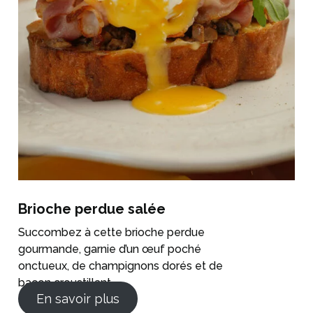
Brioche perdue salée
Succombez à cette brioche perdue
gourmande, garnie d’un œuf poché
onctueux, de champignons dorés et de
bacon croustillant.
En savoir plus