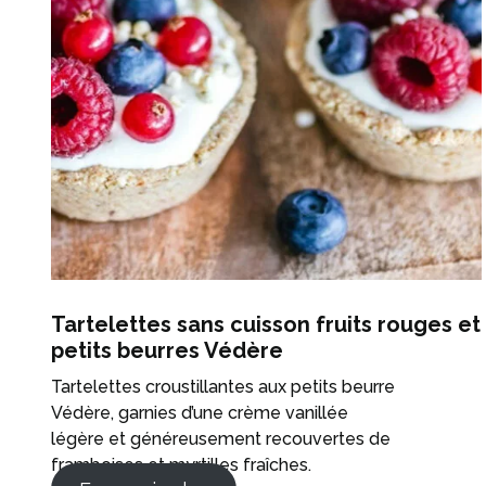
Tartelettes sans cuisson fruits rouges et
petits beurres Védère
Tartelettes croustillantes aux petits beurre
Védère, garnies d’une crème vanillée
légère et généreusement recouvertes de
framboises et myrtilles fraîches.