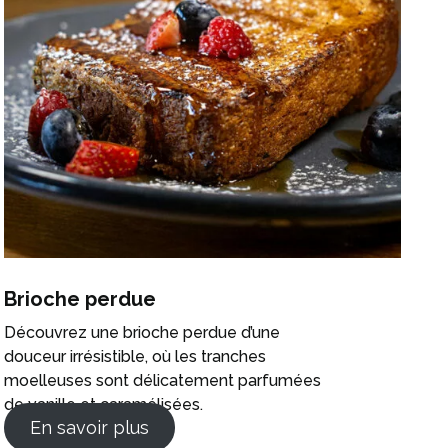
Brioche perdue
Découvrez une brioche perdue d’une
douceur irrésistible, où les tranches
moelleuses sont délicatement parfumées
de vanille et caramélisées.
En savoir plus